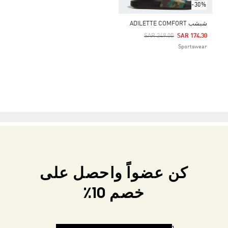
-30%
شبشب ADILETTE COMFORT
Price Reduced From
To
SAR 249.00
SAR 174.30
Sportswear
كن عضواً واحصل على
خصم 10٪