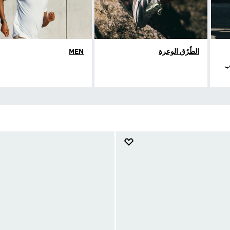
الطُرُق الوعرة
MEN
يب