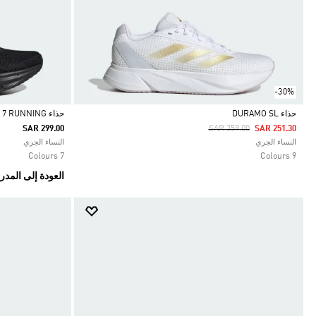
-30%
حذاء DURAMO SL
حذاء GALAXY 7 RUNNING
Price Reduced From
To
SAR 299.00
SAR 359.00
SAR 251.30
Selected
Selected
النساء الجري
النساء الجري
7 Colours
9 Colours
العودة إلى المد