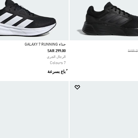
حذاء GALAXY 7 RUNNING
Price
SAR 299.00
SAR 2
Selected
الرجال الجري
7 Colours
ُباع بسرعة