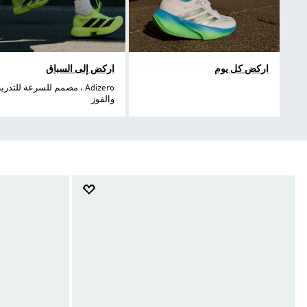
اركض كل يوم
اركض إلى السباق
Adizero ، مصمم للسرعة للتدر
والفوز