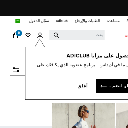
ا
مساعدة
الطلبات والإرجاع
adiclub
سجّل الدخول
0
ت
 على مزايا ADICLUB
 ما في أديداس - برنامج عضوية الذي يكافئك على
فلتر و صنف
سجل الدخول أو انضم الآن
أغلق