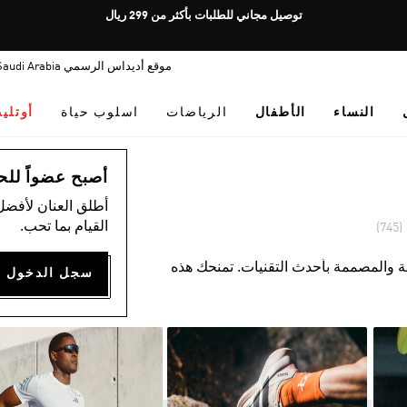
Pause
توصيل مجاني للطلبات بأكثر من 299 ريال
promotion
rotation
موقع أديداس الرسمي Saudi Arabia
النساء
الأطفال
الرياضات
اسلوب حياة
أوتلي
أصبح عضواً للحصول
أطلق العنان لأفضل
القيام بما تحب.
(745)
 والمصممة بأحدث التقنيات. تمنحك هذه