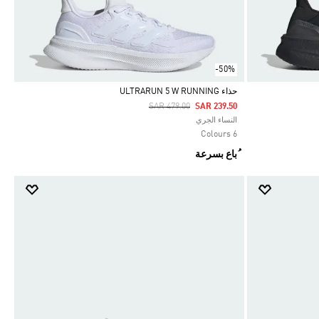
-50%
حذاء ULTRARUN 5 W RUNNING
Price Reduced From
To
SAR 479.00
SAR 239.50
Selected
النساء الجري
6 Colours
ُباع بسرعة