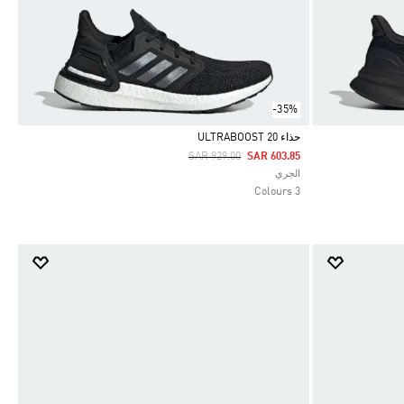
-35%
حذاء ULTRABOOST 20
Price Reduced From
To
SAR 929.00
SAR 603.85
Selected
الجري
3 Colours