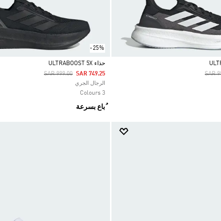
-25%
حذاء ULTRABOOST 5X
Price Reduced From
To
Price
SAR 999.00
SAR 749.25
SAR 9
Selected
الرجال الجري
3 Colours
ُباع بسرعة