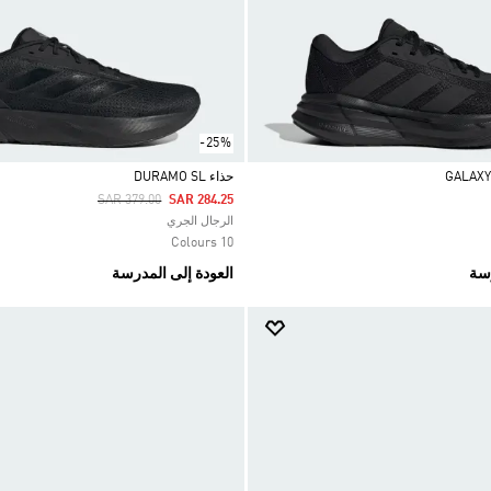
-25%
حذاء DURAMO SL
Price Reduced From
To
SAR 379.00
SAR 284.25
Selected
الرجال الجري
10 Colours
رسة
العودة إلى المدرسة