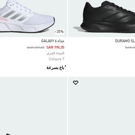
-35%
حذاء GALAXY 6
Price Reduced From
To
Price
SAR 299.00
SAR 194.35
SAR 3
Selected
النساء الجري
7 Colours
ُباع بسرعة