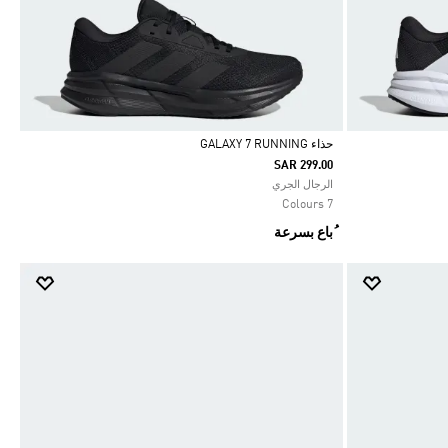
حذاء GALAXY 7 RUNNING
SAR 299.00
Selected
الرجال الجري
7 Colours
ُباع بسرعة