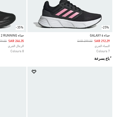
-35%
-25%
حذاء GALAXY 6
حذاء DURAMO SL 2 RUNNING
 Reduced From
To
Price Reduced From
To
79.00
SAR 246.35
SAR 299.00
SAR 212.29
Selected
Selected
النساء الجري
الرجال الجري
8 Colours
7 Colours
ُباع بسرعة