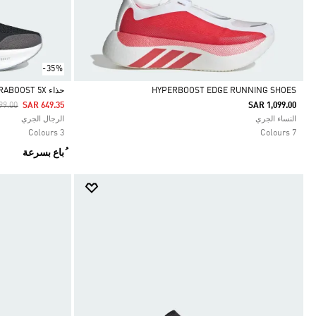
-35%
HYPERBOOST EDGE RUNNING SHOES
حذاء ULTRABOOST 5X
 Reduced From
To
99.00
SAR 649.35
SAR 1,099.00
Selected
Selected
النساء الجري
الرجال الجري
3 Colours
7 Colours
ُباع بسرعة