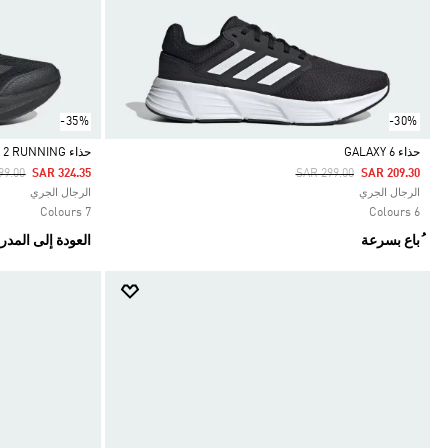
-35%
-30%
حذاء GALAXY 6
حذاء DURAMO SPEED 2 RUNNING
 Reduced From
To
Price Reduced From
To
99.00
SAR 324.35
SAR 299.00
SAR 209.30
Selected
Selected
الرجال الجري
الرجال الجري
7 Colours
6 Colours
ُباع بسرعة
العودة إلى المد