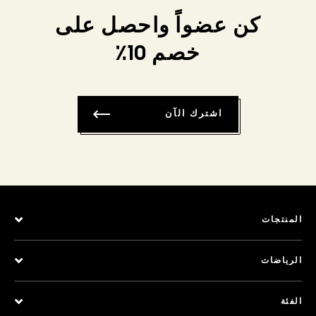
كن عضواً واحصل على
خصم 10٪
اشترك الآن
المنتجات
الرياضات
الفئة