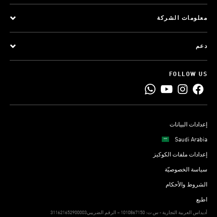
معلومات الشركة
دعم
FOLLOW US
إعدادات البيانات
Saudi Arabia
إعدادات ملفات الكوكيز
سياسة الخصوصيّة
الشروط والأحكام
اطبع
311621652900003أديداس العربية التجارية - س ت: 1010867150 – الرقم الضريبي