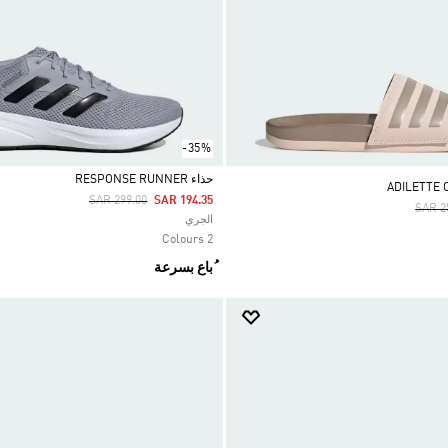
-35%
حذاء RESPONSE RUNNER
Price Reduced From
To
SAR 299.00
SAR 194.35
Price
SAR 2
Selected
الجري
2 Colours
ُباع بسرعة