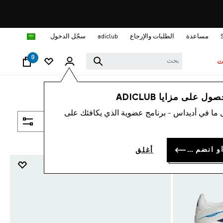
ا
مساعدة
الطلبات والإرجاع
adiclub
سجّل الدخول
0
ت
 على مزايا ADICLUB
 ما في أديداس - برنامج عضوية الذي يكافئك على
فلتر و صنف
سجل الدخول أو انضم الآن
أغلق