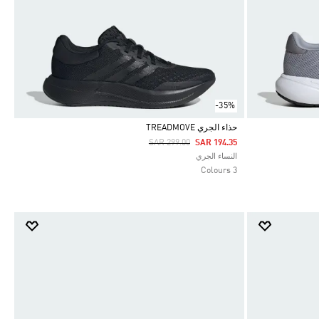
-35%
حذاء الجري TREADMOVE
Price Reduced From
To
SAR 299.00
SAR 194.35
Selected
النساء الجري
3 Colours