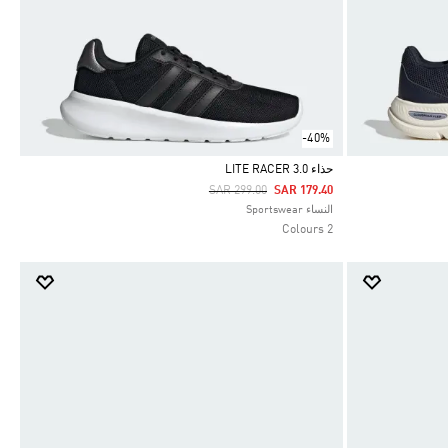
-40%
حذاء LITE RACER 3.0
Price Reduced From
To
SAR 299.00
SAR 179.40
Selected
النساء Sportswear
2 Colours