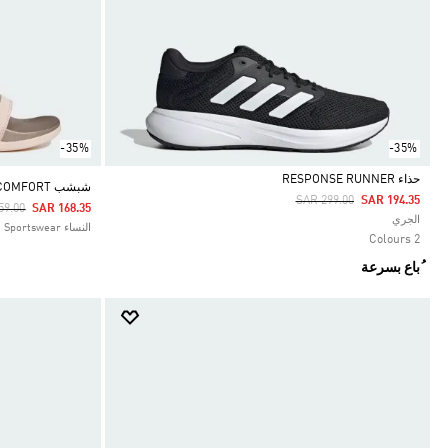
-35%
-35%
حذاء RESPONSE RUNNER
شبشب ADILETTE COMFORT
Price Reduced From
To
SAR 299.00
SAR 194.35
 Reduced From
To
59.00
SAR 168.35
Selected
الجري
النساء Sportswear
2 Colours
ُباع بسرعة