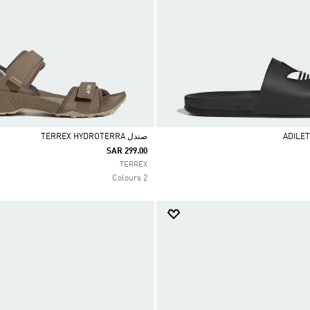
صندل TERREX HYDROTERRA
SAR 299.00
Selected
TERREX
2 Colours