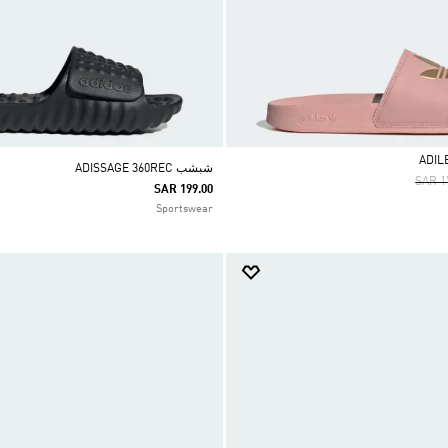
شبشب ADISSAGE 360REC
Price
SAR 1
SAR 199.00
Sportswear