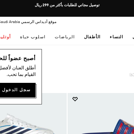
Pause
توصيل مجاني للطلبات بأكثر من 299 ريال
promotion
rotation
موقع أديداس الرسمي Saudi Arabia
النساء
الأطفال
الرياضات
اسلوب حياة
أوتلي
أصبح عضواً للحصول
أطلق العنان لأفضل
القيام بما تحب.