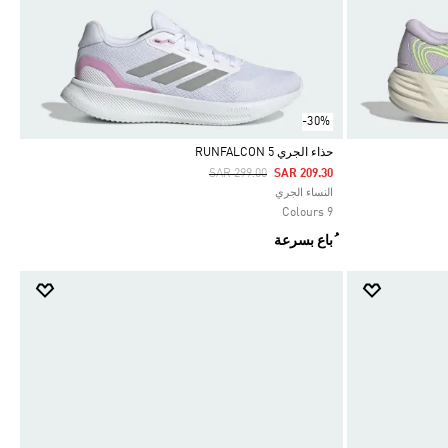
-30%
حذاء الجري RUNFALCON 5
Price Reduced From
To
SAR 299.00
SAR 209.30
Selected
النساء الجري
9 Colours
ُباع بسرعة