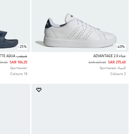
-25%
-40%
حذاء ADVANTAGE 2.0
شبشب ADILETTE AQUA
 Reduced From
To
Price Reduced From
To
39.00
SAR 104.25
SAR 459.00
SAR 275.40
Selected
Selected
النساء Sportswear
Sportswear
18 Colours
3 Colours