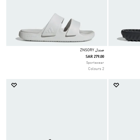
صندل ZNSORY
SAR 279.00
Selected
Sportswear
2 Colours