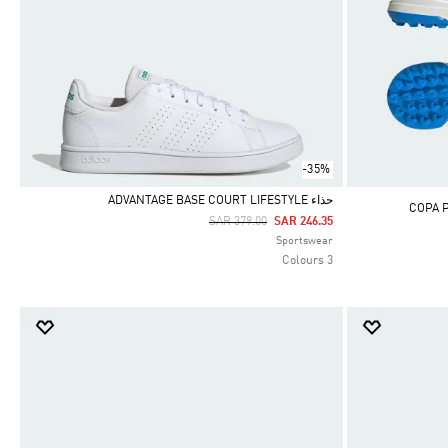
-35%
حذاء ADVANTAGE BASE COURT LIFESTYLE
Price Reduced From
To
SAR 379.00
SAR 246.35
Selected
Sportswear
3 Colours