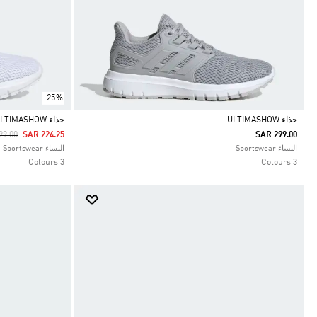
-25%
حذاء ULTIMASHOW
حذاء ULTIMASHOW
 Reduced From
To
99.00
SAR 224.25
SAR 299.00
Selected
Selected
النساء Sportswear
النساء Sportswear
3 Colours
3 Colours