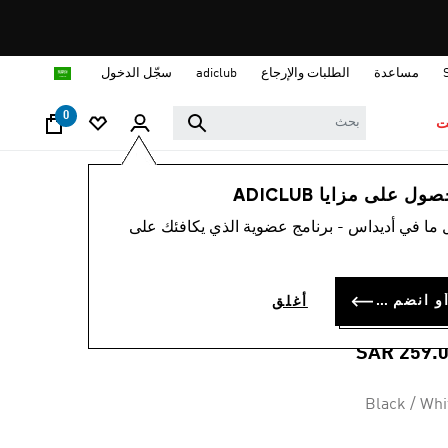
ا
مساعدة
الطلبات والإرجاع
adiclub
سجّل الدخول
0
ت
رجال
ملابس
 على مزايا ADICLUB
 ما في أديداس - برنامج عضوية الذي يكافئك على
4.7
(477
متوسط
قيمة
كنزة ESSENTIALS
التقييم
هو
سجل الدخول أو انضم الآن
أغلق
4.7
FLEEC
من
5
SAR 259.
نجوم.
Read
477
Reviews.
Black / Whi
رابط
نفس