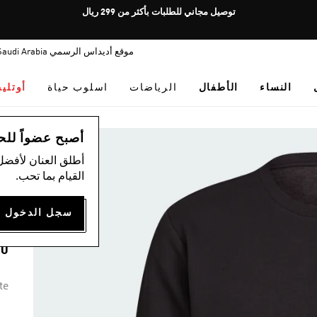
Pause
توصيل مجاني للطلبات بأكثر من 299 ريال
promotion
rotation
موقع أديداس الرسمي Saudi Arabia
النساء
الأطفال
الرياضات
اسلوب حياة
أوتلي
ال
أصبح عضواً للحصول
أطلق العنان لأفضل
)
القيام بما تحب.
E
00
te