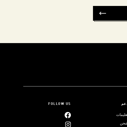
عم
FOLLOW US
عليمات
حن