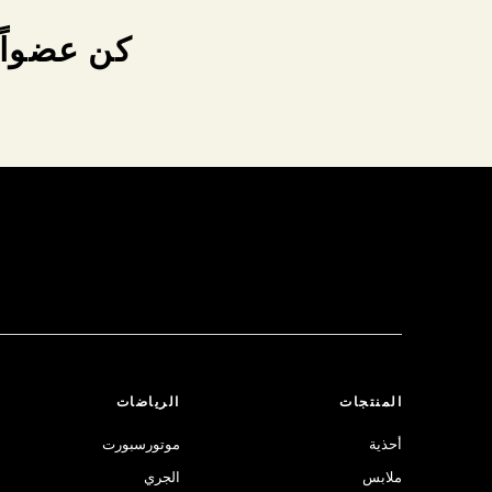
كن عضواً 
المنتجات
الرياضات
أحذية
موتورسبورت
ملابس
الجري