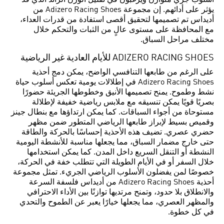
يؤثر على أدائهم. إن مجموعة Adizero Racing Shoes من
أديداس تم تصميمها لتحقيق أقصى استفادة من قدرات العداء،
مع المحافظة على مستوى عالٍ من الثبات والتحكم خلال
مختلف مراحل السباق.
ADIZERO RACING SHOES للأيام العادية غير الرياضية
على الرغم من طابعها التنافسي الواضح، يمكن دمج أحذية
Adizero Racing Shoes في إطلالات يومية تعكس أسلوب حياة
نشط وطموح. يمنح تصميمها الأنيق وخطوطها الجريئة حضورًا
بصريًا قويًا يمكن تنسيقه مع ملابس رياضية خفيفة لإطلالة
مستوحاة من أجواء السباقات. كما يمكن ارتداؤها مع بنطال جينز
وقميص بسيط لإبراز طابعها الرياضي المتطور ضمن مظهر
حضري عصري. تضيف هذه الأحذية إحساسًا بالحركة والطاقة
حتى خارج مضمار السباق، مما يجعلها مناسبة للأنشطة اليومية
النشطة أو التنقل السريع داخل المدن. كما يمكن استخدامها
خلال السفر أو في الأيام الطويلة التي تتطلب خفة في الحركة،
خصوصًا لمن يفضلون الأسلوب الرياضي الجريء. تمثل مجموعة
أحذية Adizero Racing Shoes من أديداس فلسفة السرعة
والانطلاق بلا حدود، وتمنح مرتديها توازنًا بين الأداء الاحترافي
والمظهر العصري، مما يجعلها خيارًا يعبر عن الطموح والتحدي
في كل خطوة.