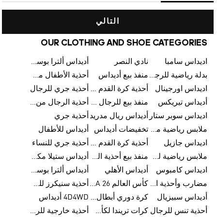
التالي
OUR CLOTHING AND SHOE CATEGORIES
اديداس سامبا
نادي النصر
أديداس ألترا بوست
بدلة رياضية للرجال من أديداس
منفذ بيع أديداس
أحذية الأطفال من أديداس
اديداس اورجينال
أحذية كرة القدم للرجال من أديداس
أحذية جري للرجال
أديداس تيريكس
منفذ بيع للرجال من أديداس
أحذية الرجال من أديداس
اديداس سوبر ستار
أديداس ريال مدريد
أحذية جري
ملابس رياضية من أديداس
تخفيضات أديداس
أديداس للأطفال
اديداس جازيل
أحذية كرة القدم من أديداس
أحذية جري للنساء
ملابس رياضية للأطفال من أديداس
منفذ بيع أحذية الرجال من أديداس
أديداس ستيلا مكارتني
اديداس كامبوس
أديداس الأهلي
أديداس ألترا بوست للنساء
مضارب وأحذية البادل من أديداس
كأس العالم FIFA 26™
أحذية سنيكرز للرجال من أديداس
أديداس سبيزيال
كرة دوري أبطال أوروبا من أديداس
4D4WD أديداس
أحذية تنس للرجال
كرات تريندا لكأس العالم FIFA 26™
أحذية خارجية للرجال