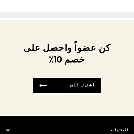
كن عضواً واحصل على
خصم 10٪
اشترك الآن
المنتجات