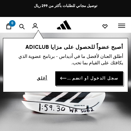
ا
Pause
توصيل مجاني للطلبات بأكثر من 299 ريال
promotion
rotation
0
أصبح عضواً للحصول على مزايا ADICLUB
أطلق العنان لأفضل ما في أديداس - برنامج عضوية الذي
يكافئك على القيام بما تحب.
سجل الدخول أو انضم الآن
أغلق