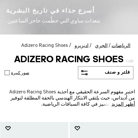
أسرع حذاء في تاريخ البشرية
معدات ساوي التي حطّمت حاجز الساعتين.
Adizero Racing Shoes
الرياضات
الجري
اديزيرو
ADIZERO RACING SHOES
(148)
فلتر و صنف
صور كبيرة
اختبر مفهوم السرعة الحقيقي مع أحذية Adizero Racing Shoes
من أديداس، حيث يلتقي الابتكار الهندسي بالخفة المطلقة لتوفير
أظهر المزيد
أداء تنافسي متميز في كافة السباقات الرياضية.