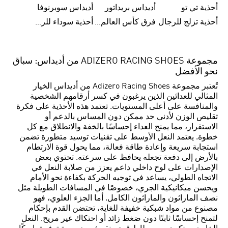
أحذية تي تو
أديداس بريداتور
أديداس سوبرنوفا
أحذية تزلج للرجال
فرق كأس العالم FIFA 26™
أحذية سوداء للرجال
مجموعة ADIZERO RACING SHOES من أديداس: سباق
نحو الأفضل
تُعتبر مجموعة Adizero Racing Shoes من أديداس الخيار
المثالي للعدائين الذين يرغبون في كسر أرقامهم الشخصية
والمنافسة على أعلى المستويات. تعتمد هذه الأحذية على فكرة
تقليص الوزن لأدنى حد ممكن دون المساس بالدعم أو
الاستقرار، مما يمنح العداء إحساسًا بالخفة والانطلاق مع كل
خطوة. يعتمد النعل الأوسط على تقنيات توسيد متطورة تضمن
استجابة سريعة وإعادة طاقة فعالة، مما يحول قوة الارتطام
بالأرض إلى دفعة تجعله يحافظ على سرعته. تحتوي بعض
الإصدارات على لوح داخلي داعم يعزز من صلابة النعل في
الاتجاه الطولي، يساعد في توجيه الحركة بكفاءة نحو الأمام
ويحسن ميكانيكية الجري، خصوصًا في المسافات الطويلة مثل
نصف الماراثون والماراثون الكامل. أما الجزء العلوي، فهو
مصنوع من مواد شبكية خفيفة للغاية، تحتضن القدم بإحكام
لتمنح إحساسًا ثابتًا دون ضغط زائد أو احتكاك غير مريح. النعل