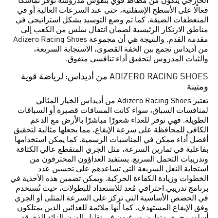
الخارجي يتكون من مطاط قوي بنقوش مدروسة توفر تماسكًا
فعالًا على الأسطح الإسفلتية، حتى عند السرعات العالية أو في
المنعطفات الضيقة. كما تم وضع التوسيد بشكل استراتيجي في
مناطق الارتكاز الرئيسية لضمان انتقال سلس من الكعب إلى
مقدمة القدم. والنتيجة هي أن مجموعة Adizero Racing Shoes
من أديداس تجمع بين الخفة القصوى، الاستجابة السريعة،
والثبات المدروس لتحقيق أداء تنافسي متفوق.
ADIZERO RACING SHOES من أديداس: لرياضة قوية
ومتينة
تعتبر Adizero Racing Shoes من أديداس الخيار المثالي
لمنافسات السباق، سواء كانت المسافات قصيرة أو السباقات
الطويلة. فهي توفر للعداء شعورًا مباشرًا بالأرض مع الدعم
الكافي للمحافظة على سرعة الإيقاع، مما يجعلها مثالية لتحقيق
أفضل أداء ممكن في المناسبات الرسمية. كما يمكن استخدامها
بفاعلية في تمارين السرعة، مثل الجري المتقطع عالي الكثافة
وتدريبات التحمل السريع. يستفيد العداؤون المحترفون من
استجابة النعل السريعة التي تساعدهم على تحسين عدد
الخطوات وزيادة الكفاءة الحركية. ويمكن تضمين هذه الأحذية في
برنامج تدريبي احترافي مُعد للاستعداد للبطولات، حيث تُستخدم
في الحصص الأساسية التي تركز على السرعة المثلى أو الجري
وفق الإيقاع المستهدف. كما أنها ملائمة للعدائين الذين يمتلكون
أسلوب جري متوازن ويرغبون في تقليل الوزن الزائد الذي قد