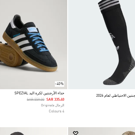
-40%
حذاء الأرجنتين لكرة اليد SPEZIAL
ن الاحتياطي لعام 2026
Price Reduced From
To
SAR 559.00
SAR 335.40
Selected
الرجال Originals
4 Colours