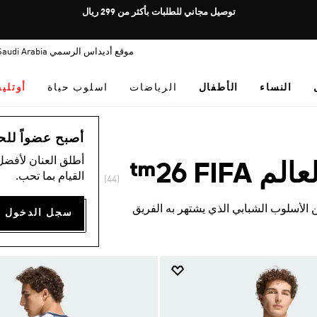
Pause
توصيل مجاني للطلبات بأكثر من 299 ريال
promotion
rotation
موقع أديداس الرسمي Saudi Arabia
النساء
الأطفال
الرياضات
اسلوب حياة
أوتلي
أصبح عضواً للحصول
أطلق العنان لأفضل
F ‏26™
القيام بما تحب.
(44)
الأسلوب الشبابي الذي يشتهر به الفريق