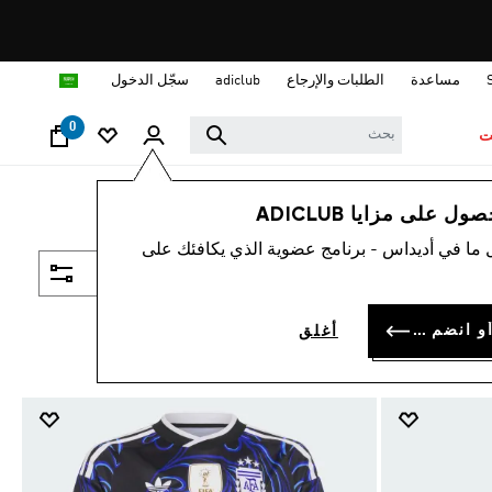
ا
مساعدة
الطلبات والإرجاع
adiclub
سجّل الدخول
0
ت
 على مزايا ADICLUB
 ما في أديداس - برنامج عضوية الذي يكافئك على
فلتر و صنف
سجل الدخول أو انضم الآن
أغلق