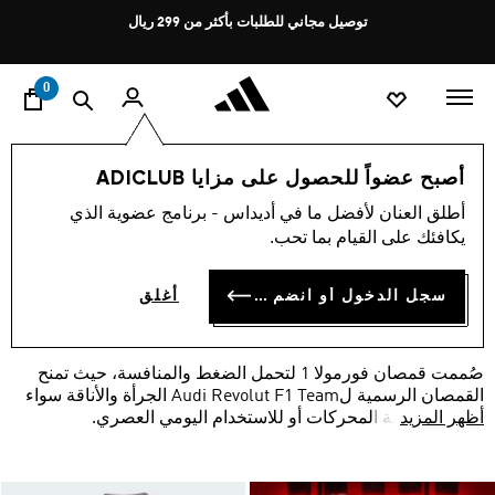
ا
Pause
توصيل مجاني للطلبات بأكثر من 299 ريال
promotion
rotation
0
الرياضات
موتورسبورت
فريق أودي ريفولوت
قمصان
أصبح عضواً للحصول على مزايا ADICLUB
قمصان AUDI REVOLUT F1
أطلق العنان لأفضل ما في أديداس - برنامج عضوية الذي
يكافئك على القيام بما تحب.
TEAM
(3)
سجل الدخول أو انضم الآن
أغلق
فلتر و صنف
صور كبيرة
صُممت قمصان فورمولا 1 لتحمل الضغط والمنافسة، حيث تمنح
القمصان الرسمية لAudi Revolut F1 Team الجرأة والأناقة سواء
أظهر المزيد
لتشجيع رياضة المحركات أو للاستخدام اليومي العصري.