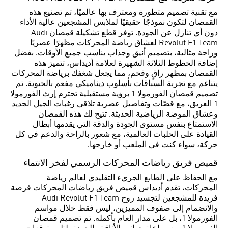
مع تقنية تصميم متطورة ومعترف بها عالميًا، تم تصنيع هذه
القمصان لتكون نموذجًا حقيقيًا لملابس المشجعين عالية الأداء
دون أي تنازل عن الجودة. توفر قطع تشكيلة قمصان Audi
Revolut F1 Team لعشاق رياضة المحركات مظهرًا عصريًا
وراحة مثالية، بتصميم أنيق وجذاب يناسب جميع الأوقات. بفضل
إضافة الخطوط الثلاثة الشهيرة لعلامة أديداس، تتميز هذه
القمصان بمظهر راقٍ وفخم، مما يجعل شغفك برياضة المحركات
يتناغم مع تجربة السباقات بأسلوب ديناميكي مفعم بالحيوية. تم
تصميم قمصان الفورمولا 1 برؤية مستقبلية تحترم إرث الفورمولا
1 العريق، مع قصّات وتفاصيل عصرية تلاقي رغبات الجيل الجديد
وعشاق الموضة الرياضية الحديثة. تتيح لك هذه القمصان
الاستمتاع بنفس مستوى الجودة والدقة التي يقدمها أبطال
القيادة على الحلبات العالمية، مع شعور بالراحة والدعم في كل
حركة، سواء كنت في الملعب أو خارجها.
قميص فريق رياضات المحركات الرسمي لفخر الانتماء
مع الحفاظ على الطابع الجريء التقليدي لعالم رياضة
المحركات، تقدم أديداس قميص فريق رياضات المحركات فرصة
فريدة للمشجعين لتجسيد روح Audi Revolut F1 Team
والانضمام إلى صفوف المميزين، ليس فقط خلال مواسم
الفورمولا 1، بل على مدار العام بأكمله. تم تصميم قمصان