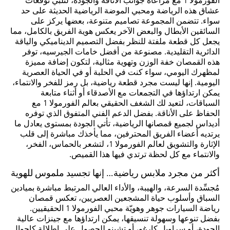
الفورمولا 1 مع مراعاة جوانب الأناقة والجودة، لتلبي توقعات
عشاق هذه الرياضة ومحبي الموضة الرياضية الحديثة على حد
سواء. تتضمن المجموعة تصاميم متنوعة، بعضها يركز على
السائقين الأبطال والبعض الآخر يعكس هوية الفريق بالكامل، مما
يجعل كل قطعة ملفتة للنظر بفضل التصميم الديناميكي والياقة
الدائرية التقليدية. مصنوعة من أفضل خامات الجيرسيه، توفر
هذه القمصان خفة الوزن وتهوية مثالية، لتكون إضافة مميزة
لمظهرك اليومي، سواء كنت في الحلبة أو في الحياة العصرية
اليومية. إنها ليست مجرد قطعة رياضية، بل رمز للفخر والانتماء،
يمكن ارتداؤها في التجمعات مع الأصدقاء أو أثناء متابعة
السباقات، لتعيد لك الشغف الحقيقي بعالم الفورمولا 1 مع
الحفاظ على الأناقة. بفضل الدعم الفني المتفوق الذي توفره
أديداس لجميع قمصانها الرياضية، تأتي الجودة بمستوى يعادل ما
يرتديه أعضاء الفريق المحترفين، مما يأخذك مباشرة إلى قلب
الإثارة والتشويق لعالم الفورمولا 1، لتشعر بالحماس، الفخر،
والانتماء مع كل لحظة ترتدي فيها هذا القميص.
أكثر من مجرد ملابس رياضية… إنها تجسيد ملموس للهوية
مُجسِّدة السرعة، والهيبة، والأداء العالي المرتبط مباشرة بميادين
السباق وأسلوب حياة المشجعين العصريين، تعكس قمصان
رياضة السيارات جوهر وهويّة محبي الفورمولا 1 الحقيقيين.
بفضل تنوعها وسهولة تنسيقها، يمكن ارتداؤها مع جينزات عالية
الجودة، أو سراويل كارغو، أو تشينو للحصول على إطلالة كاجوال