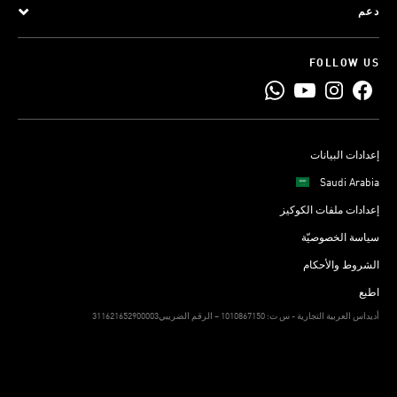
دعم
FOLLOW US
إعدادات البيانات
Saudi Arabia
إعدادات ملفات الكوكيز
سياسة الخصوصيّة
الشروط والأحكام
اطبع
311621652900003أديداس العربية التجارية - س ت: 1010867150 – الرقم الضريبي