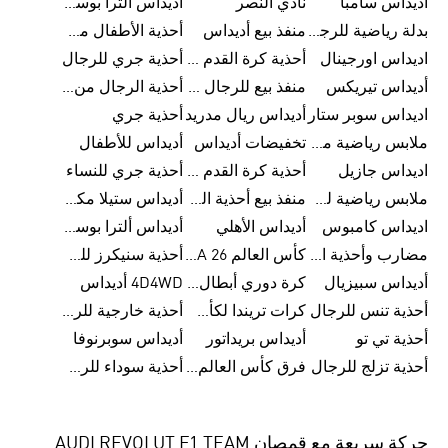
اديداس سامبا
نادي النصر
أديداس ألترا بوست
بدلة رياضية للرجال من أديداس
منفذ بيع أديداس
أحذية الأطفال من أديداس
اديداس اورجينال
أحذية كرة القدم للرجال من أديداس
أحذية جري للرجال
أديداس تيريكس
منفذ بيع للرجال من أديداس
أحذية الرجال من أديداس
اديداس سوبر ستار
أديداس ريال مدريد
أحذية جري
ملابس رياضية من أديداس
تخفيضات أديداس
أديداس للأطفال
اديداس جازيل
أحذية كرة القدم من أديداس
أحذية جري للنساء
ملابس رياضية للأطفال من أديداس
منفذ بيع أحذية الرجال من أديداس
أديداس ستيلا مكارتني
اديداس كامبوس
أديداس الأهلي
أديداس ألترا بوست للنساء
مضارب وأحذية البادل من أديداس
كأس العالم FIFA 26™
أحذية سنيكرز للرجال من أديداس
أديداس سبيزيال
كرة دوري أبطال أوروبا من أديداس
4D4WD أديداس
أحذية تنس للرجال
كرات تريندا لكأس العالم FIFA 26™
أحذية خارجية للرجال
أحذية تي تو
أديداس بريداتور
أديداس سوبرنوفا
أحذية تزلج للرجال
فرق كأس العالم FIFA 26™
أحذية سوداء للرجال
حركة سريعة مع قمصان AUDI REVOLUT F1 TEAM