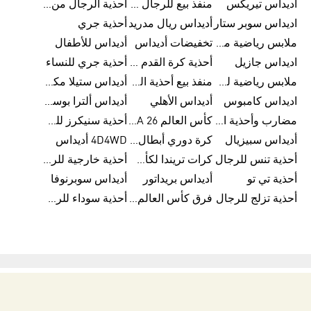
أديداس تيريكس
منفذ بيع للرجال من أديداس
أحذية الرجال من أديداس
اديداس سوبر ستار
أديداس ريال مدريد
أحذية جري
ملابس رياضية من أديداس
تخفيضات أديداس
أديداس للأطفال
اديداس جازيل
أحذية كرة القدم من أديداس
أحذية جري للنساء
ملابس رياضية للأطفال من أديداس
منفذ بيع أحذية الرجال من أديداس
أديداس ستيلا مكارتني
اديداس كامبوس
أديداس الأهلي
أديداس ألترا بوست للنساء
مضارب وأحذية البادل من أديداس
كأس العالم FIFA 26™
أحذية سنيكرز للرجال من أديداس
أديداس سبيزيال
كرة دوري أبطال أوروبا من أديداس
4D4WD أديداس
أحذية تنس للرجال
كرات تريندا لكأس العالم FIFA 26™
أحذية خارجية للرجال
أحذية تي تو
أديداس بريداتور
أديداس سوبرنوفا
أحذية تزلج للرجال
فرق كأس العالم FIFA 26™
أحذية سوداء للرجال