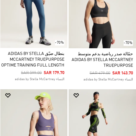
-70%
-70%
بنطال ضيّق ADIDAS BY STELLA
حمّالة صدر رياضية بدعم متوسط
MCCARTNEY TRUEPURPOSE
ADIDAS BY STELLA MCCARTNEY
OPTIME TRAINING FULL LENGTH
TRUEPURPOSE
Price Reduced From
To
SAR 599.00
SAR 179.70
Price Reduced From
To
SAR 479.00
SAR 143.70
النساء adidas by Stella McCartney
النساء adidas by Stella McCartney