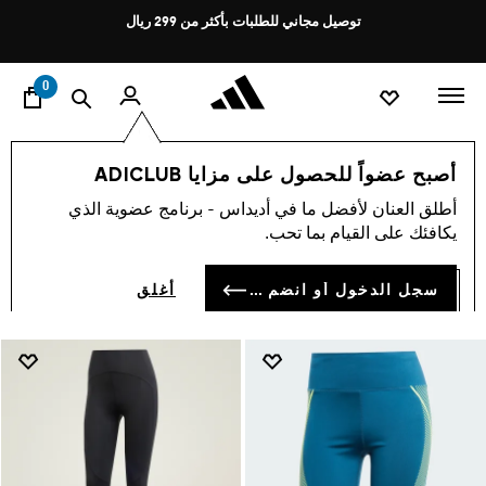
ا
Pause
توصيل مجاني للطلبات بأكثر من 299 ريال
promotion
rotation
0
Bra Tight Pairings
تشكيلات
أصبح عضواً للحصول على مزايا ADICLUB
BRA TIGHT PAIRINGS
أطلق العنان لأفضل ما في أديداس - برنامج عضوية الذي
(14)
يكافئك على القيام بما تحب.
فلتر و صنف
صور كبيرة
سجل الدخول أو انضم الآن
أغلق