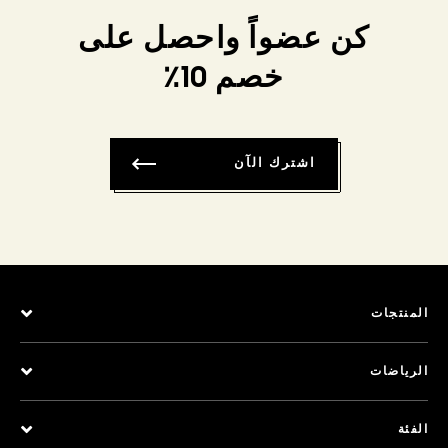
كن عضواً واحصل على
خصم 10٪
اشترك الآن
المنتجات
الرياضات
الفئة