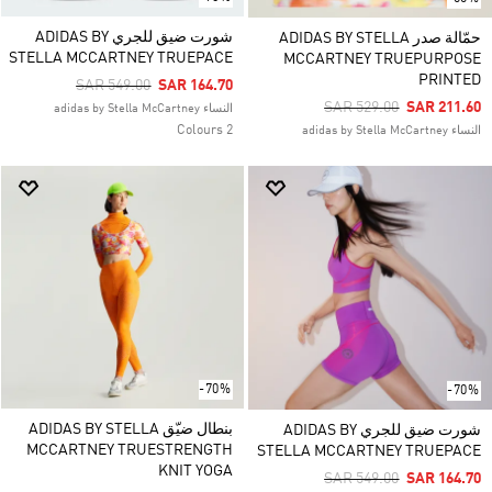
شورت ضيق للجري ADIDAS BY
حمّالة صدر ADIDAS BY STELLA
STELLA MCCARTNEY TRUEPACE
MCCARTNEY TRUEPURPOSE
PRINTED
Price Reduced From
To
SAR 549.00
SAR 164.70
Price Reduced From
To
SAR 529.00
SAR 211.60
النساء adidas by Stella McCartney
2 Colours
النساء adidas by Stella McCartney
-70%
-70%
بنطال ضيّق ADIDAS BY STELLA
شورت ضيق للجري ADIDAS BY
MCCARTNEY TRUESTRENGTH
STELLA MCCARTNEY TRUEPACE
KNIT YOGA
Price Reduced From
To
SAR 549.00
SAR 164.70