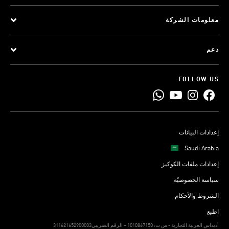
معلومات الشركة
دعم
FOLLOW US
إعدادات البيانات
Saudi Arabia
إعدادات ملفات الكوكيز
سياسة الخصوصيّة
الشروط والأحكام
اطبع
311621652900003أديداس العربية التجارية - س ت: 1010867150 – الرقم الضريبي