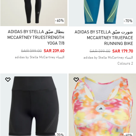
-60%
-70%
بنطال ضيّق ADIDAS BY STELLA
شورت ضيّق ADIDAS BY STELLA
MCCARTNEY TRUESTRENGTH
MCCARTNEY TRUEPACE
YOGA 7/8
RUNNING BIKE
Price Reduced From
To
SAR 599.00
SAR 239.60
Price Reduced From
To
SAR 599.00
SAR 179.70
النساء adidas by Stella McCartney
النساء adidas by Stella McCartney
2 Colours
-70%
-60%