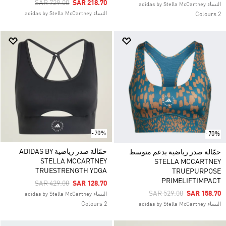
Price Reduced From
To
SAR 729.00
SAR 218.70
النساء adidas by Stella McCartney
النساء adidas by Stella McCartney
2 Colours
-70%
-70%
حمّالة صدر رياضية ADIDAS BY
حمّالة صدر رياضية بدعم متوسط
STELLA MCCARTNEY
STELLA MCCARTNEY
TRUESTRENGTH YOGA
TRUEPURPOSE
PRIMELIFTIMPACT
Price Reduced From
To
SAR 429.00
SAR 128.70
Price Reduced From
To
SAR 529.00
SAR 158.70
النساء adidas by Stella McCartney
2 Colours
النساء adidas by Stella McCartney