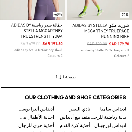
-60%
-70%
حمّالة صدر رياضية ADIDAS BY
شورت ضيّق ADIDAS BY STELLA
STELLA MCCARTNEY
MCCARTNEY TRUEPACE
TRUESTRENGTH YOGA
RUNNING BIKE
Price Reduced From
To
SAR 479.00
SAR 191.60
Price Reduced From
To
SAR 599.00
SAR 179.70
النساء adidas by Stella McCartney
النساء adidas by Stella McCartney
2 Colours
2 Colours
صفحة
1 ل 1
OUR CLOTHING AND SHOE CATEGORIES
اديداس سامبا
نادي النصر
أديداس ألترا بوست
بدلة رياضية للرجال من أديداس
منفذ بيع أديداس
أحذية الأطفال من أديداس
اديداس اورجينال
أحذية كرة القدم للرجال من أديداس
أحذية جري للرجال