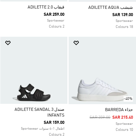
قبقاب ADILETTE 2.0
شبشب ADILETTE AQUA
SAR 259.00
SAR 139.00
Sportswear
Sportswear
2 Colours
18 Colours
-40%
صندل ADILETTE SANDAL 3
حذاء BARREDA
INFANTS
Price Reduced From
To
SAR 359.00
SAR 215.40
SAR 159.00
Sportswear
اطفال 1-4 سنوات Sportswear
10 Colours
2 Colours