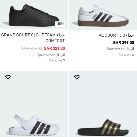
-30%
حذاء GRAND COURT CLOUDFOAM
حذاء VL COURT 3.0
COMFORT
SAR 399.00
Price Reduced From
To
SAR 459.00
SAR 321.30
الرجال Sportswear
6 Colours
الرجال Sportswear
7 Colours