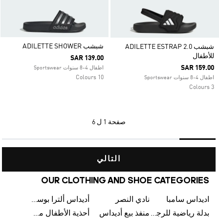
شبشب ADILETTE SHOWER
شبشب ADILETTE ESTRAP 2.0
للأطفال
SAR 139.00
SAR 159.00
اطفال 4-8 سنوات Sportswear
10 Colours
اطفال 4-8 سنوات Sportswear
3 Colours
صفحة
1 ل 6
التالي
OUR CLOTHING AND SHOE CATEGORIES
اديداس سامبا
نادي النصر
أديداس ألترا بوست
بدلة رياضية للرجال من أديداس
منفذ بيع أديداس
أحذية الأطفال من أديداس