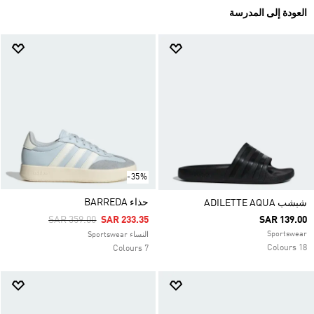
العودة إلى المدرسة
-35%
حذاء BARREDA
شبشب ADILETTE AQUA
Price Reduced From
To
SAR 359.00
SAR 233.35
SAR 139.00
Sportswear
النساء Sportswear
18 Colours
7 Colours