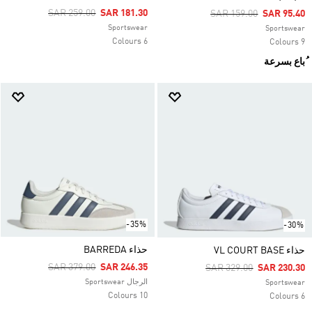
Price Reduced From
To
SAR 259.00
SAR 181.30
Price Reduced From
To
SAR 159.00
SAR 95.40
Sportswear
Sportswear
6 Colours
9 Colours
ُباع بسرعة
-35%
-30%
حذاء BARREDA
حذاء VL COURT BASE
Price Reduced From
To
SAR 379.00
SAR 246.35
Price Reduced From
To
SAR 329.00
SAR 230.30
الرجال Sportswear
Sportswear
10 Colours
6 Colours