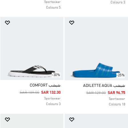
Sportswear
3 Colours
5 Colours
-30%
-25%
شبشب COMFORT
شبشب ADILETTE AQUA
Price Reduced From
To
SAR 189.00
SAR 132.30
Price Reduced From
To
SAR 129.00
SAR 96.75
Sportswear
Sportswear
3 Colours
18 Colours