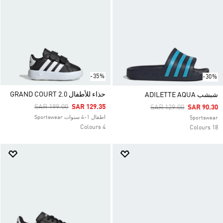
-35%
-30%
حذاء للأطفال GRAND COURT 2.0
شبشب ADILETTE AQUA
Price Reduced From
To
SAR 199.00
SAR 129.35
Price Reduced From
To
SAR 129.00
SAR 90.30
اطفال 1-4 سنوات Sportswear
Sportswear
4 Colours
18 Colours