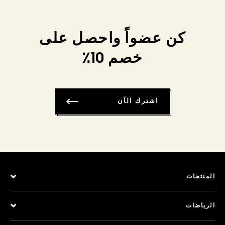
كن عضواً واحصل على
خصم 10٪
اشترك الآن
المنتجات
الرياضات