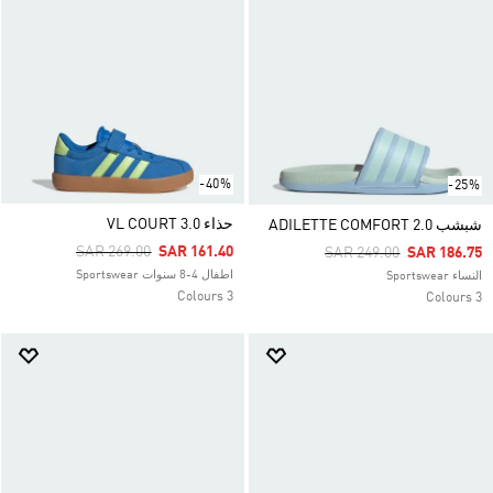
-40%
-25%
حذاء VL COURT 3.0
شبشب ‏ADILETTE COMFORT 2.0
Price Reduced From
To
SAR 269.00
SAR 161.40
Price Reduced From
To
SAR 249.00
SAR 186.75
اطفال 4-8 سنوات Sportswear
النساء Sportswear
3 Colours
3 Colours