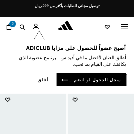
ا
Pause
توصيل مجاني للطلبات بأكثر من 299 ريال
promotion
rotation
0
Court
تشكيلات
أصبح عضواً للحصول على مزايا ADICLUB
COURT
أطلق العنان لأفضل ما في أديداس - برنامج عضوية الذي
(243)
يكافئك على القيام بما تحب.
فلتر و صنف
صور كبيرة
سجل الدخول أو انضم الآن
أغلق