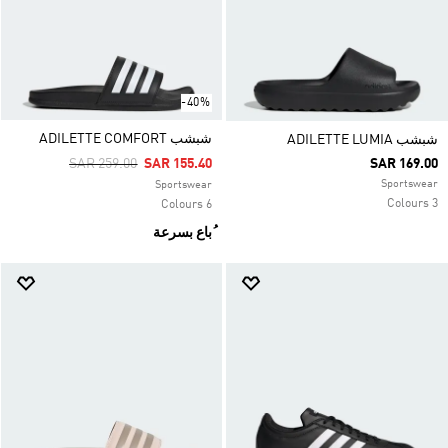
-40%
شبشب ADILETTE COMFORT
شبشب ADILETTE LUMIA
Price Reduced From
To
SAR 259.00
SAR 155.40
SAR 169.00
Sportswear
Sportswear
3 Colours
6 Colours
ُباع بسرعة