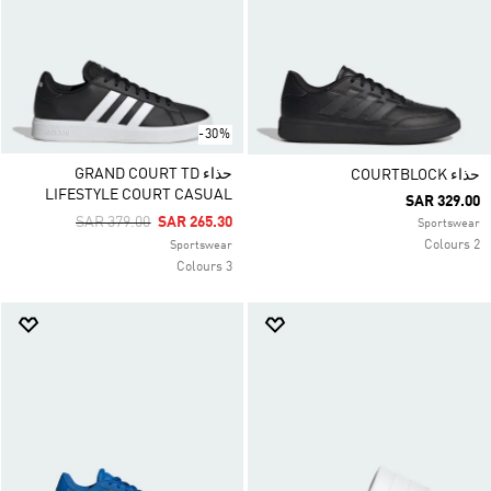
-30%
حذاء GRAND COURT TD
حذاء COURTBLOCK
LIFESTYLE COURT CASUAL
SAR 329.00
Price Reduced From
To
SAR 379.00
SAR 265.30
Sportswear
2 Colours
Sportswear
3 Colours