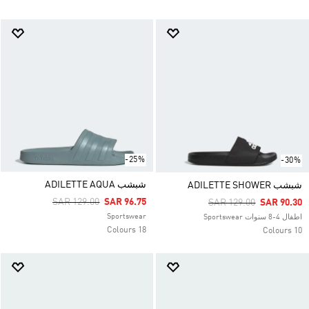
-25%
-30%
شبشب ADILETTE AQUA
شبشب ADILETTE SHOWER
Price Reduced From
To
SAR 129.00
SAR 96.75
Price Reduced From
To
SAR 129.00
SAR 90.30
Sportswear
اطفال 4-8 سنوات Sportswear
18 Colours
10 Colours