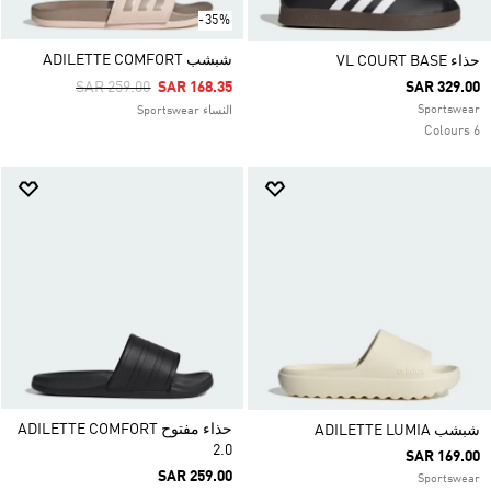
-35%
شبشب ADILETTE COMFORT
حذاء VL COURT BASE
Price Reduced From
To
SAR 259.00
SAR 168.35
SAR 329.00
Sportswear
النساء Sportswear
6 Colours
حذاء مفتوح ADILETTE COMFORT
شبشب ADILETTE LUMIA
2.0
SAR 169.00
SAR 259.00
Sportswear