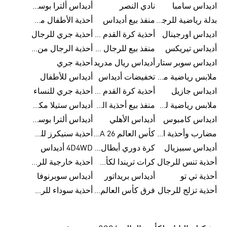
اديداس سامبا
نادي النصر
أديداس ألترا بوست
بدلة رياضية للرجال من أديداس
منفذ بيع أديداس
أحذية الأطفال من أديداس
اديداس اورجينال
أحذية كرة القدم للرجال من أديداس
أحذية جري للرجال
أديداس تيريكس
منفذ بيع للرجال من أديداس
أحذية الرجال من أديداس
اديداس سوبر ستار
أديداس ريال مدريد
أحذية جري
ملابس رياضية من أديداس
تخفيضات أديداس
أديداس للأطفال
اديداس جازيل
أحذية كرة القدم من أديداس
أحذية جري للنساء
ملابس رياضية للأطفال من أديداس
منفذ بيع أحذية الرجال من أديداس
أديداس ستيلا مكارتني
اديداس كامبوس
أديداس الأهلي
أديداس ألترا بوست للنساء
مضارب وأحذية البادل من أديداس
كأس العالم FIFA 26™
أحذية سنيكرز للرجال من أديداس
أديداس سبيزيال
كرة دوري أبطال أوروبا من أديداس
4D4WD أديداس
أحذية تنس للرجال
كرات تريندا لكأس العالم FIFA 26™
أحذية خارجية للرجال
أحذية تي تو
أديداس بريداتور
أديداس سوبرنوفا
أحذية تزلج للرجال
فرق كأس العالم FIFA 26™
أحذية سوداء للرجال