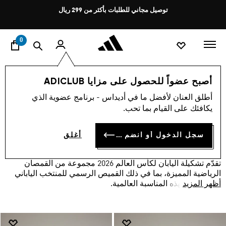
ا
Pause
توصيل مجاني للطلبات بأكثر من 299 ريال
promotion
rotation
0
Japan
المنتخبات الوطنية
كأس العالم ‎™26 FIFA🏆‏
أصبح عضواً للحصول على مزايا ADICLUB
تشكيلة اليابان لكأس العالم 2026
أطلق العنان لأفضل ما في أديداس - برنامج عضوية الذي
يكافئك على القيام بما تحب.
(2)
فلتر و صنف
صور كبيرة
سجل الدخول أو انضم الآن
أغلق
تقدّم تشكيلة اليابان لكأس العالم 2026 مجموعة من القمصان
الرياضية المميزة، بما في ذلك القميص الرسمي للمنتخب الياباني
أظهر المزيد
لكرة القدم لهذه المناسبة العالمية.