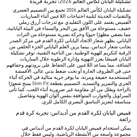
تشكيلة اليابان لكأس العالم 2026: تجربة فريدة
تشكيلة اليابان لكأس العالم 2026 تجمع بين التصميم العصري
والتقنيات الحديثة لتلبية احتياجات اللاعبين أثناء المباريات.
القميص يعتمد على اللون التقليدي مع تدرجات أزرق رملي
خفيف، مستوحاة من الأفق بين البحر والسماء في البيئة اليابانية،
مما يضفي مظهرًا حيويًا وحركة بصرية مستوحاة من التراث
الياباني. يظهر شعار الاتحاد الياباني لكرة القدم في مركز الصدر
بجانب شعار أديداس، بينما يزين العلم الياباني الجزء الخلفي من
الرقبة كتكريم للهوية الوطنية. من الناحية التقنية، توفر تشكيلة
اليابان قميصًا يعزز التهوية وإدارة الرطوبة خلال المباريات
الشاقة، مما يساعد اللاعبين على الحفاظ على برودتهم وجفافهم
حتى في الظروف الحارة أو تحت ضغط بدني عالي. الأقمشة
المستخدمة خفيفة ومرنة، ما يوفر حرية مثالية في الحركة أثناء
الجري والتمرير والتسديد. التصميم بقطعة Slim Fit يمنح شعورًا
بالراحة ويقلل من أي مقاومة غير ضرورية أثناء اللعب. كما تأتي
السراويل والجوارب المتوافقة بنفس ألوان الهوية وتفاصيل
متناسقة لتعزيز التناسق البصري الكامل للزي.
قميص اليابان لكرة القدم من أديداس: تجربة كرة قدم
رائعة
يمكن استخدام قميص اليابان لكرة القدم من أديداس في
مجموعة واسعة من الأنشطة الرياضية، وليس فقط خلال