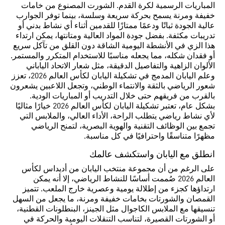
المباريات الرسمية لكرة القدم. الشورت المصنوع من خامات
خفيفة ومرنة يسمح بحركة سريعة وسلسة، بينما توفر الجوارب
عالية الجودة ثباتًا ودعمًا ممتازًا للقدمين أثناء أي نشاط بدني أو
تدريبات مكثفة. بفضل جودة المواد العالية ومتانتها، يمكن ارتداء
هذا الزي في الأنشطة اليومية الشاقة دون القلق من تآكل سريع
أو فقدان شكله، مما يجعله مناسبًا للاستخدام المتكرر والمستمر.
الألوان الزاهية والتفاصيل الدقيقة، مثل شعار الاتحاد الياباني
وعلم اليابان المدمج في تشكيلة اليابان لكأس العالم 2026، تعزز
شعور الرياضي بالثقة والانتماء الوطني، وتجعل اللاعبين يشعرون
بالقرب من فريقهم حتى خلال التدريب أو المباريات الودية.
بشكل عام، تعتبر تشكيلة اليابان لكأس العالم 2026 خيارًا مثاليًا
لأي نشاط رياضي يتطلب الراحة، الأداء العالي، والملابس التي
تجمع بين الوظائف التقنية والهوية البصرية، لتمنح الرياضي
مظهرًا متناسقًا واحترافيًا في كل مناسبة.
انطلق مع اليابان واستكشف عالمك
على الرغم من أن مجموعة منتخب اليابان من أديداس لكأس
العالم 2026 صُممت أساسًا للنشاط الرياضي، إلا أنه يمكن
ارتداؤها كجزء من إطلالة يومية وعصرية خارج الملعب. تتميز
القمصان والشورتات بخامات خفيفة ومرنة، ما يجعل من السهل
تنسيقها مع الملابس الكاجوال مثل الجينز، البنطلونات القطنية،
أو الشورتات القصيرة، لتناسب التنقلات اليومية والحركة في