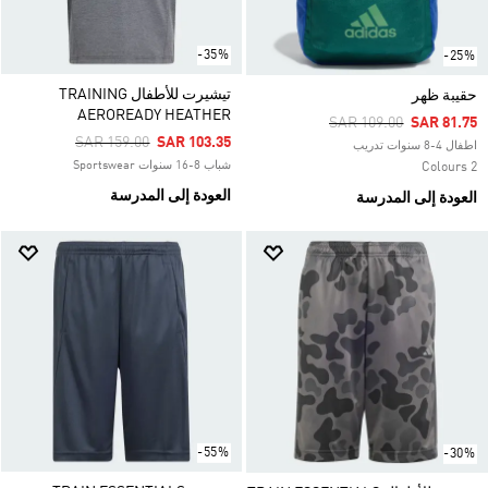
-35%
-25%
تيشيرت للأطفال TRAINING
حقيبة ظهر
AEROREADY HEATHER
Price Reduced From
To
SAR 109.00
SAR 81.75
Price Reduced From
To
SAR 159.00
SAR 103.35
اطفال 4-8 سنوات تدريب
شباب 8-16 سنوات Sportswear
2 Colours
العودة إلى المدرسة
العودة إلى المدرسة
-55%
-30%