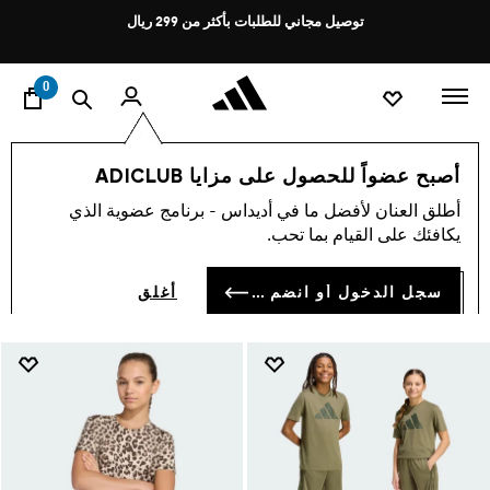
ا
Pause
توصيل مجاني للطلبات بأكثر من 299 ريال
promotion
rotation
0
الأطفال
الرياضة
الرياضة و التدريب
أصبح عضواً للحصول على مزايا ADICLUB
الرياضة و التدريب
أطلق العنان لأفضل ما في أديداس - برنامج عضوية الذي
(42)
يكافئك على القيام بما تحب.
فلتر و صنف
صور كبيرة
سجل الدخول أو انضم الآن
أغلق