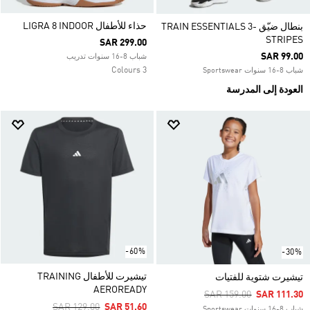
حذاء للأطفال LIGRA 8 INDOOR
بنطال ضيّق TRAIN ESSENTIALS 3-
STRIPES
SAR 299.00
SAR 99.00
شباب 8-16 سنوات تدريب
3 Colours
شباب 8-16 سنوات Sportswear
العودة إلى المدرسة
-60%
-30%
تيشيرت للأطفال TRAINING
تيشيرت شتوية للفتيات
AEROREADY
Price Reduced From
To
SAR 159.00
SAR 111.30
Price Reduced From
To
SAR 129.00
SAR 51.60
شباب 8-16 سنوات Sportswear