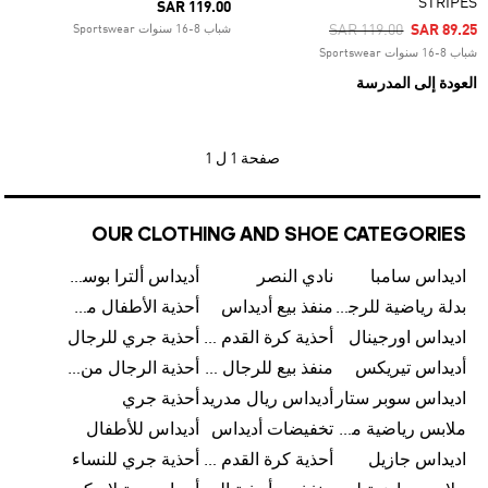
STRIPES
SAR 119.00
Price Reduced From
To
SAR 119.00
SAR 89.25
شباب 8-16 سنوات Sportswear
شباب 8-16 سنوات Sportswear
العودة إلى المدرسة
صفحة
1 ل 1
OUR CLOTHING AND SHOE CATEGORIES
اديداس سامبا
نادي النصر
أديداس ألترا بوست
بدلة رياضية للرجال من أديداس
منفذ بيع أديداس
أحذية الأطفال من أديداس
اديداس اورجينال
أحذية كرة القدم للرجال من أديداس
أحذية جري للرجال
أديداس تيريكس
منفذ بيع للرجال من أديداس
أحذية الرجال من أديداس
اديداس سوبر ستار
أديداس ريال مدريد
أحذية جري
ملابس رياضية من أديداس
تخفيضات أديداس
أديداس للأطفال
اديداس جازيل
أحذية كرة القدم من أديداس
أحذية جري للنساء