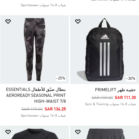
شباب 8-16 سنوات Sportswear
-25%
-30%
بنطال ضيّق للأطفال ESSENTIALS
حقيبة ظهر PRIMELIFT
AEROREADY SEASONAL PRINT
Price Reduced From
To
SAR 159.00
SAR 111.30
HIGH-WAIST 7/8
شباب 8-16 سنوات Gym & Training
Price Reduced From
To
SAR 179.00
SAR 134.25
شباب 8-16 سنوات Sportswear