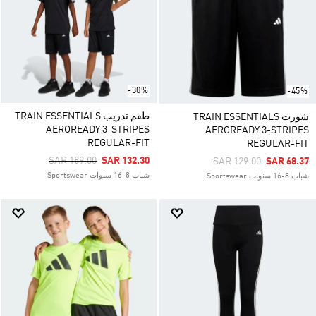
-30%
-45%
طقم تدريب TRAIN ESSENTIALS
شورت TRAIN ESSENTIALS
AEROREADY 3-STRIPES
AEROREADY 3-STRIPES
REGULAR-FIT
REGULAR-FIT
Price Reduced From
To
SAR 189.00
SAR 132.30
Price Reduced From
To
SAR 129.00
SAR 68.37
شباب 8-16 سنوات Sportswear
شباب 8-16 سنوات Sportswear