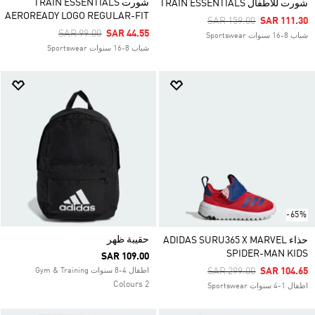
شورت TRAIN ESSENTIALS
شورت للأطفال TRAIN ESSENTIALS
AEROREADY LOGO REGULAR-FIT
Price Reduced From
To
SAR 159.00
SAR 111.30
Price Reduced From
To
SAR 99.00
SAR 44.55
شباب 8-16 سنوات Sportswear
شباب 8-16 سنوات Sportswear
-65%
حقيبة ظهر
حذاء ADIDAS SURU365 X MARVEL
SPIDER-MAN KIDS
SAR 109.00
Price Reduced From
To
SAR 299.00
SAR 104.65
اطفال 4-8 سنوات Gym & Training
2 Colours
اطفال 1-4 سنوات Sportswear