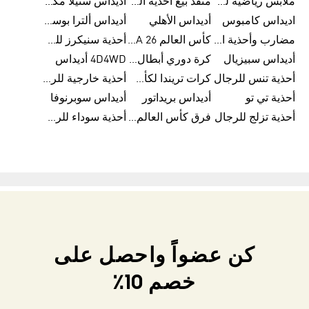
ملابس رياضية للأطفال من أديداس
منفذ بيع أحذية الرجال من أديداس
أديداس ستيلا مكارتني
اديداس كامبوس
أديداس الأهلي
أديداس ألترا بوست للنساء
مضارب وأحذية البادل من أديداس
كأس العالم FIFA 26™
أحذية سنيكرز للرجال من أديداس
أديداس سبيزيال
كرة دوري أبطال أوروبا من أديداس
4D4WD أديداس
أحذية تنس للرجال
كرات تريندا لكأس العالم FIFA 26™
أحذية خارجية للرجال
أحذية تي تو
أديداس بريداتور
أديداس سوبرنوفا
أحذية تزلج للرجال
فرق كأس العالم FIFA 26™
أحذية سوداء للرجال
كن عضواً واحصل على
خصم 10٪