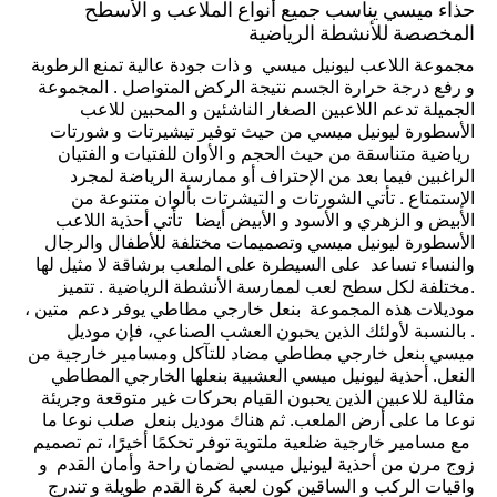
حذاء ميسي يناسب جميع أنواع الملاعب و الأسطح
المخصصة للأنشطة الرياضية
مجموعة اللاعب ليونيل ميسي و ذات جودة عالية تمنع الرطوبة
و رفع درجة حرارة الجسم نتيجة الركض المتواصل . المجموعة
الجميلة تدعم اللاعبين الصغار الناشئين و المحبين للاعب
الأسطورة ليونيل ميسي من حيث توفير تيشيرتات و شورتات
رياضية متناسقة من حيث الحجم و الأوان للفتيات و الفتيان
الراغبين فيما بعد من الإحتراف أو ممارسة الرياضة لمجرد
الإستمتاع . تأتي الشورتات و التيشرتات بألوان متنوعة من
الأبيض و الزهري و الأسود و الأبيض أيضا تأتي أحذية اللاعب
الأسطورة ليونيل ميسي وتصميمات مختلفة للأطفال والرجال
والنساء تساعد على السيطرة على الملعب برشاقة لا مثيل لها
.مختلفة لكل سطح لعب لممارسة الأنشطة الرياضية . تتميز
موديلات هذه المجموعة بنعل خارجي مطاطي يوفر دعم متين ،
. بالنسبة لأولئك الذين يحبون العشب الصناعي، فإن موديل
ميسي بنعل خارجي مطاطي مضاد للتآكل ومسامير خارجية من
النعل. أحذية ليونيل ميسي العشبية بنعلها الخارجي المطاطي
مثالية للاعبين الذين يحبون القيام بحركات غير متوقعة وجريئة
نوعا ما على أرض الملعب. ثم هناك موديل بنعل صلب نوعا ما
مع مسامير خارجية ضلعية ملتوية توفر تحكمًا أخيرًا، تم تصميم
زوج مرن من أحذية ليونيل ميسي لضمان راحة وأمان القدم و
واقيات الركب و الساقين كون لعبة كرة القدم طويلة و تندرج