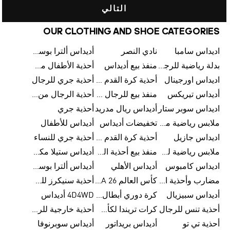
التالي
OUR CLOTHING AND SHOE CATEGORIES
اديداس سامبا
نادي النصر
أديداس ألترا بوست
بدلة رياضية للرجال من أديداس
منفذ بيع أديداس
أحذية الأطفال من أديداس
اديداس اورجينال
أحذية كرة القدم للرجال من أديداس
أحذية جري للرجال
أديداس تيريكس
منفذ بيع للرجال من أديداس
أحذية الرجال من أديداس
اديداس سوبر ستار
أديداس ريال مدريد
أحذية جري
ملابس رياضية من أديداس
تخفيضات أديداس
أديداس للأطفال
اديداس جازيل
أحذية كرة القدم من أديداس
أحذية جري للنساء
ملابس رياضية للأطفال من أديداس
منفذ بيع أحذية الرجال من أديداس
أديداس ستيلا مكارتني
اديداس كامبوس
أديداس الأهلي
أديداس ألترا بوست للنساء
مضارب وأحذية البادل من أديداس
كأس العالم FIFA 26™
أحذية سنيكرز للرجال من أديداس
أديداس سبيزيال
كرة دوري أبطال أوروبا من أديداس
4D4WD أديداس
أحذية تنس للرجال
كرات تريندا لكأس العالم FIFA 26™
أحذية خارجية للرجال
أحذية تي تو
أديداس بريداتور
أديداس سوبرنوفا