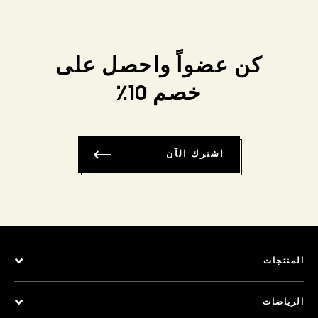
كن عضواً واحصل على
خصم 10٪
اشترك الآن
المنتجات
الرياضات