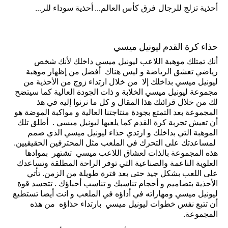
أحذية تزلج للرجال
فرق كأس العالم FIFA 26™
أحذية سوداء للرجال
حذاء كرة القدم ليونيل ميسي
أنك تمتلك موهبة اللاعب ليونيل ميسي داخلك لأنك شخص
رياضي تعشق الرياضة و ليس هناك أفضل من إظهار موهبة
ليونيل ميسي بداخلك إلا من خلال ارتداء زوج من الأحذية من
مجموعة ليونيل ميسي الخلابة و ذات الجودة العالية كما سيتضح
لك من خلال قرائتك هذا المقال و كل ما نرنوا إليه في هذ
المجموعة بعد التمتع بجودة منتاجتنا العالية و مواكبة الموضة هو
أن تعيش تجربة كرة القدم كما يلعبها ليونيل ميسي . أطلق تلك
الموهبة التي بداخلك و ارتدي حذاء ليونيل ميسي الذي صمم
لمساعدتك على التحرك في الملعب مثل المحترفين الحقيقيين.
هذه المجموعة بالذات لعشاق اللاعب ميسي تشتهر بموادها
العلوية الناعمة والصناعية التي توفر الراحة المطلقة وتساعدك
على اللعب بشكل جيد حتى بعد فترة طويلة من الزمن. تأتي
الأحذية بتصاميم و أحجام تناسبك و تناسب أحباؤك . تتجسد قوة
ليونيل ميسي ومهاراته في أداؤه في الملعب و انت أيضا تستطيع
أن تتبع نفس خطوات ليونيل ميسي بارتداء حذاؤه من هذه
المجموعة.