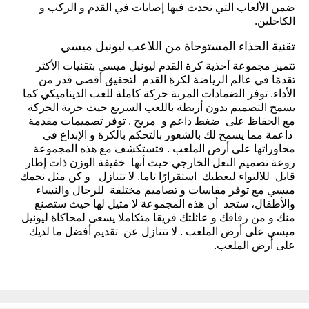
ضمن الألعاب التي تحدث فيها إصابات في القدم و الركب و
الكاحلين.
تقنية الحذاء المستوحاة من اللاعب ليونيل ميسي
تتميز مجموعة أحذية كرة القدم ليونيل ميسي بتقنيات الأكثر
تقدمًا في عالم الرياضة لكرة القدم لتحقيق أقصى قدر من
الأداء. توفر الضمادات المرنة حركة كاملة للعب الديناميكي كما
يسمح التصميم بدون أربطة باللعب السريع حيث حرية الحركة
مع الحفاظ على ضغط داعم و مريح . توفر تصميمات مقدمة
داعمة مما يسمح لك بالشعور بالتحكم بالكرة و الإبداع في
محاوراتها على أرض الملعب . فتستكشف مع هذه المجموعة
روعة تصميم النعل الخارجي حيث أنها خفيفة الوزن ذات إطار
قابل للالتواء ليعطيك استقرارًا تاما. لا تتنازل و كن مثل نجمك
ميسي مع توفر مقاسات و تصاميم مختلفة للرجال والنساء
والأطفال، ستجد أن هذه المجموعة لا مثيل لها حيث ستصنع
منك و من رفاقك و عائلتك فريقا متكاملا يسعى لمحاكاة ليونيل
ميسي على أرض الملعب . لا تتنازل عن تقديم أفضل ما لديك
على أرض الملعب.