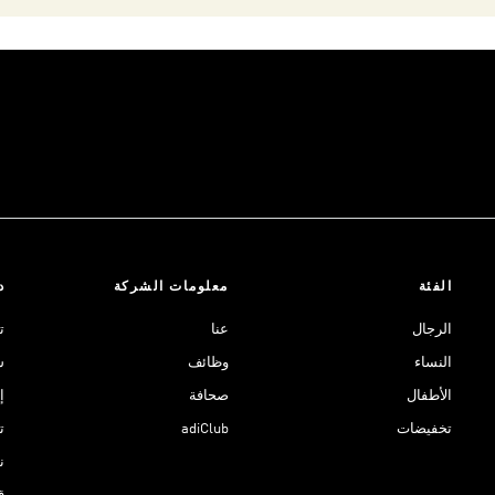
الفئة
معلومات الشركة
د
الرجال
عنا
ت
النساء
وظائف
ش
الأطفال
صحافة
إ
تخفيضات
adiClub
ت
نادي 