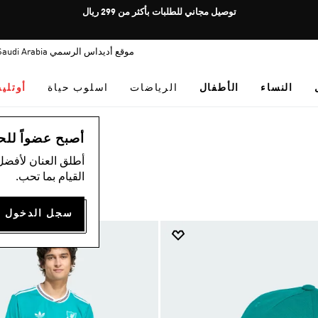
Pause
توصيل مجاني للطلبات بأكثر من 299 ريال
promotion
rotation
موقع أديداس الرسمي Saudi Arabia
النساء
الأطفال
الرياضات
اسلوب حياة
أوتلي
أصبح عضواً للحصول
أطلق العنان لأفضل
القيام بما تحب.