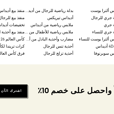
س ألترا بوست
بدلة رياضية للرجال من أديداس
منفذ بيع أديداس
 جري للرجال
أديداس تيريكس
منفذ بيع للرجا
ة جري
ملابس رياضية من أديداس
تخفيضات أديدا
 جري للنساء
ملابس رياضية للأطفال من أديداس
س ألترا بوست للنساء
مضارب وأحذية البادل من أديداس
كأس العالم FIFA 26™
يداس
أحذية تنس للرجال
س سوبرنوفا
أحذية تزلج للرجال
فرق كأس العالم FA 26
واحصل على خصم 10٪
اشترك الآن