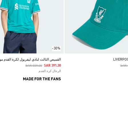
-30%
القميص الثالث لنادي ليفربول لكرة القدم موسم 6
Price Reduced From
To
Pric
SAR 559.00
SAR 391.30
SAR 
الرجال كرة القدم
MADE FOR THE FANS