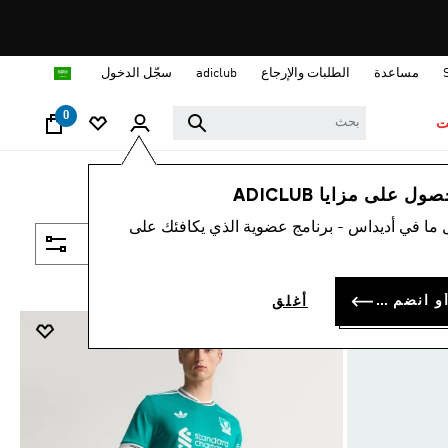
ا
مساعدة
الطلبات والإرجاع
adiclub
سجّل الدخول
0
ت
 على مزايا ADICLUB
 ما في أديداس - برنامج عضوية الذي يكافئك على
فلتر و صنف
سجل الدخول أو انضم الآن
أغلق