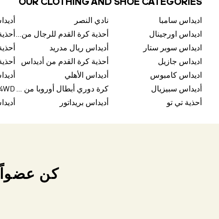
OUR CLOTHING AND SHOE CATEGORIES
اديداس سامبا
نادي النصر
أديدا
اديداس اورجينال
أحذية كرة القدم للرجال من أديداس
أحذية
اديداس سوبر ستار
أديداس ريال مدريد
أحذي
اديداس جازيل
أحذية كرة القدم من أديداس
أحذية
اديداس كامبوس
أديداس الأهلي
أديدا
أديداس سبيزيال
كرة دوري أبطال أوروبا من أديداس
4D4WD أد
أحذية تي تو
أديداس بريداتور
أديدا
كن عضواً 